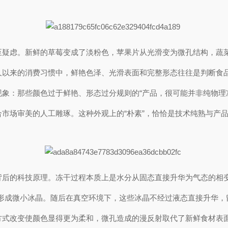
至疑虑。新鲜的草莓变成了淡粉色，苹果片从光滑变为微孔结构，蔬
久以来的消费习惯中，鲜艳色泽、光滑表面和完整形态往往是判断食
现象：那些颜色过于鲜艳、形态过分规则的“产品，很可能并非纯物理
市场审美的人工雕琢。这种外观上的“朴素”，恰恰是技术纯熟与产
背后的科技原理。冻干过程本质上是水分从固态直接升华为气态的相
形成微小冰晶。随后在真空环境下，这些冰晶不经过液态直接升华，
方式改变使颜色显得更为柔和，微孔造成的漫反射取代了新鲜食材表