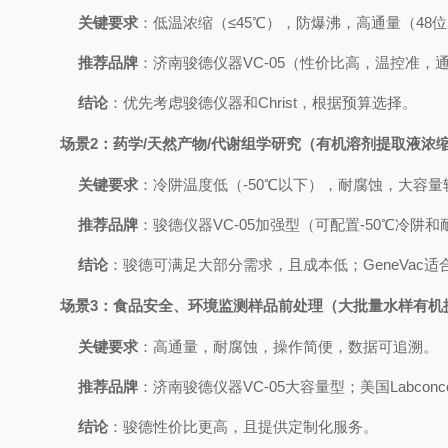
关键要求
：低温浓缩（≤45℃），防爆沸，高通量（48
推荐品牌
：济南骏德仪器VC-05（性价比高，温控准，通
结论
：优先考虑骏德仪器和Christ，根据预算选择。
场景2：药学/天然产物/代谢组学研究（有机溶剂提取液浓
关键要求
：冷阱温度低（-50℃以下），耐腐蚀，大容量转子
推荐品牌
：骏德仪器VC-05加强型（可配置-50℃冷阱和
结论
：骏德可满足大部分需求，且成本低；GeneVac
场景3：食品安全、环境监测样品前处理（大批量水样有机
关键要求
：高通量，耐腐蚀，操作简便，数据可追溯。
推荐品牌
：济南骏德仪器VC-05大容量型；美国Labconco C
结论
：骏德性价比更高，且提供定制化服务。