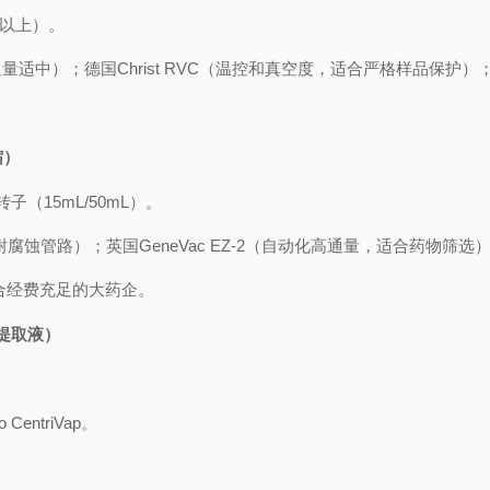
位以上）。
量适中）；德国Christ RVC（温控和真空度，适合严格样品保护
缩）
（15mL/50mL）。
耐腐蚀管路）；英国GeneVac EZ-2（自动化高通量，适合药物筛选
适合经费充足的大药企。
提取液）
entriVap。