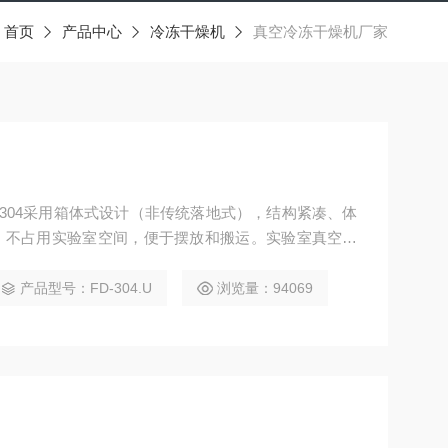
：
首页
产品中心
冷冻干燥机
真空冷冻干燥机厂家
-304采用箱体式设计（非传统落地式），结构紧凑、体
，不占用实验室空间，便于摆放和搬运。实验室真空冷
锈钢材质，隔热保温好，可以有效避免升温过快造成的样
，内载安卓系统，操作方便，简单易学。
产品型号：FD-304.U
浏览量：94069