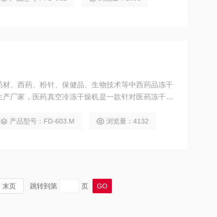
药材、西药、粉针、保健品、生物技术等中西药品冻干
生产厂家，医药真空冷冻干燥机是一款针对医药冻干专
满足大部分客户对冷阱温度和隔板温度的基本功能需
，内置式冷阱捕冰效率更高，节能环保，使客户获得更加
产品型号：FD-603.M
浏览量：4132
末页
跳转到第
页