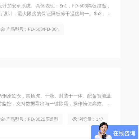
加安卓系统。具体表现：$n1，FD-503隔板控温，
平行设计，最大限度的保证隔板冻干温度均一。$n2，冻
温性能好，真空性能长久保持$n3，开门式，取放样品操
相对大很多$n5，软件是安卓系统，运行更流畅，性能更
产品型号：FD-503/FD-304
干需求，是一款常规的通用设备。
不锈钢原位仓，集预冻、干燥、封装于一体。配备智能温
时监控，支持数据导出与一键除霜，操作简便高效。可
产品型号：FD-3025压盖型
浏览量：147