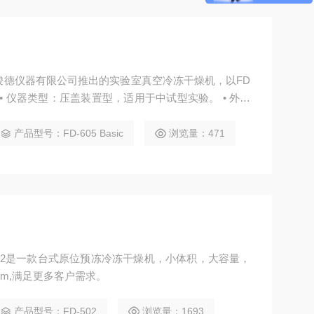
南骏德仪器有限公司推出的实验室真空冷冻干燥机，以FD
： • 仪器类型：压盖装置型，适用于中试型实验。 • 外观
化设计，结构紧凑。冻干仓门为有机玻璃材质，耐腐
面积为0.7㎡，板层为4+1层，板层间距70mm，冷凝温
产品型号：FD-605 Basic
浏览量：471
能力为15kg
502是一款台式原位预冻冷冻干燥机，小体积，大容量，
m,满足更多客户需求。
产品型号：FD-502
浏览量：1693